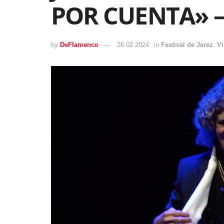
POR CUENTA» –
by
DeFlamenco
26 02 2024
in
Festival de Jerez
,
V