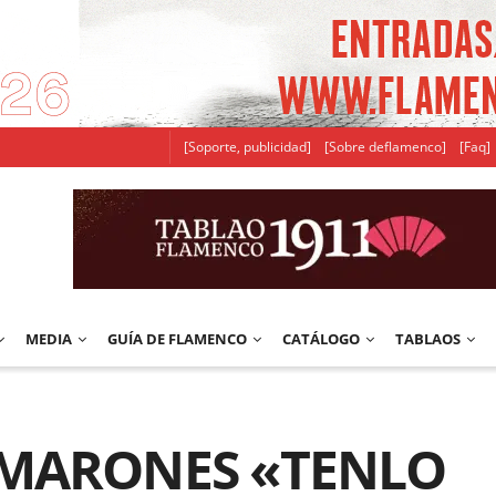
[Soporte, publicidad]
[Sobre deflamenco]
[Faq]
MEDIA
GUÍA DE FLAMENCO
CATÁLOGO
TABLAOS
CAMARONES «TENLO