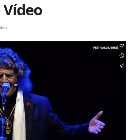
 Vídeo
ideo