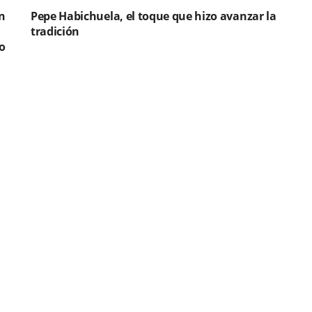
n
Pepe Habichuela, el toque que hizo avanzar la
tradición
o