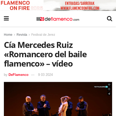
Home
Revista
Festival de Jerez
Cía Mercedes Ruiz
«Romancero del baile
flamenco» – vídeo
by
DeFlamenco
9 03 2024