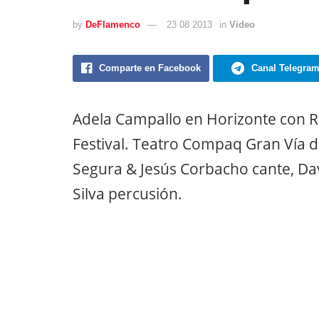
by
DeFlamenco
23 08 2013
in
Video
Comparte en Facebook
Canal Telegra
Adela Campallo en Horizonte con R
Festival. Teatro Compaq Gran Vía 
Segura & Jesús Corbacho cante, Dav
Silva percusión.