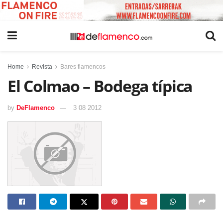
Home
Revista
Bares flamencos
El Colmao – Bodega típica
by
DeFlamenco
3 08 2012