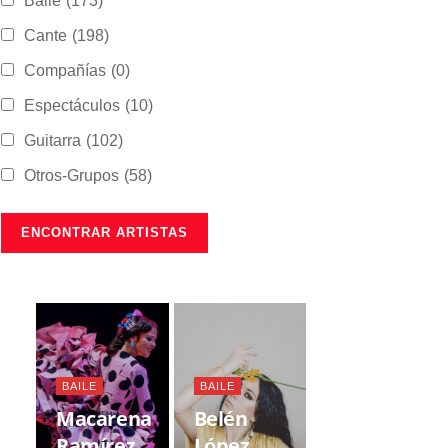
Baile
(173)
Cante
(198)
Compañías
(0)
Espectáculos
(10)
Guitarra
(102)
Otros-Grupos
(58)
BAILE
BAILE
Macarena
Belén
Ramírez
López