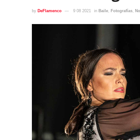
by
DeFlamenco
9 08 2021
in
Baile
,
Fotografías
,
No