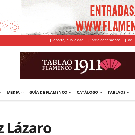
[Soporte, publicidad]
[Sobre deflamenco]
[Faq]
MEDIA
GUÍA DE FLAMENCO
CATÁLOGO
TABLAOS
z Lázaro