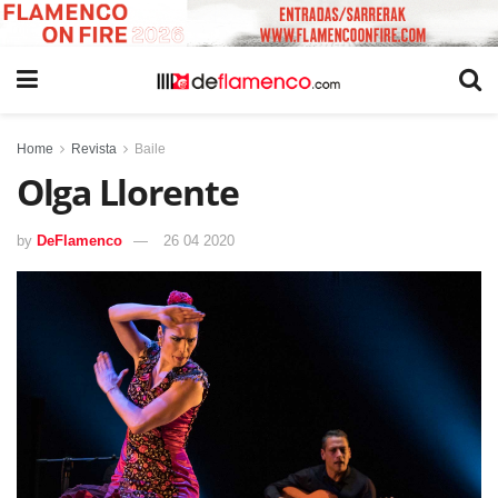
Home
Revista
Baile
Olga Llorente
by
DeFlamenco
26 04 2020