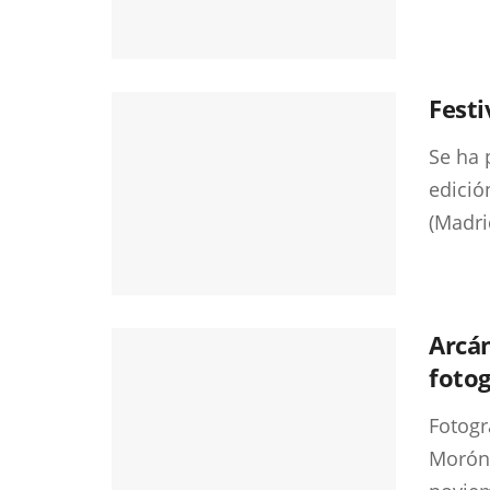
Festi
Se ha 
edició
(Madrid
Arcán
fotog
Fotogr
Morón 