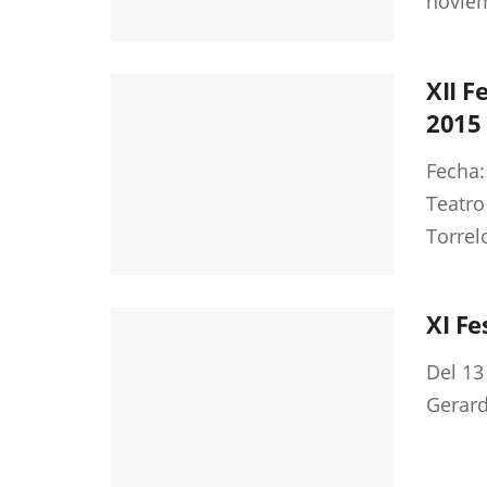
novie
XII F
2015
Fecha:
Teatro
Torrel
XI Fe
Del 13
Gerard