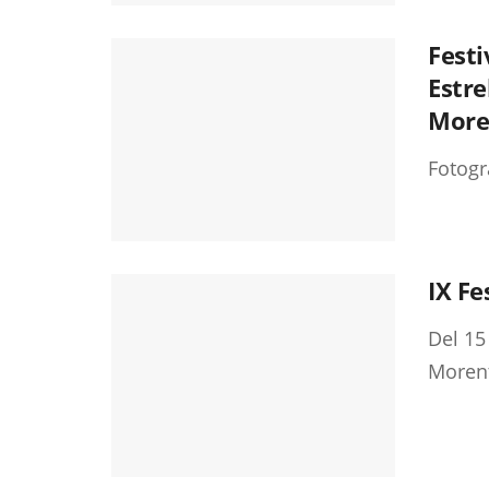
Festi
Estre
More
Fotogr
IX Fe
Del 15
Morent