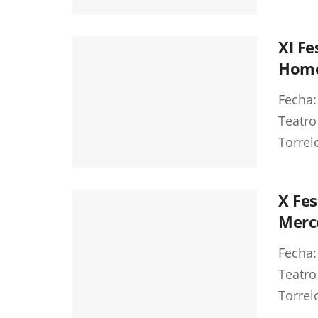
XI Fe
Home
Fecha:
Teatro
Torrel
X Fes
Merc
Fecha:
Teatro
Torrel