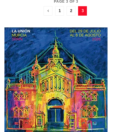
PAGE 3 OF 3
1
2
3