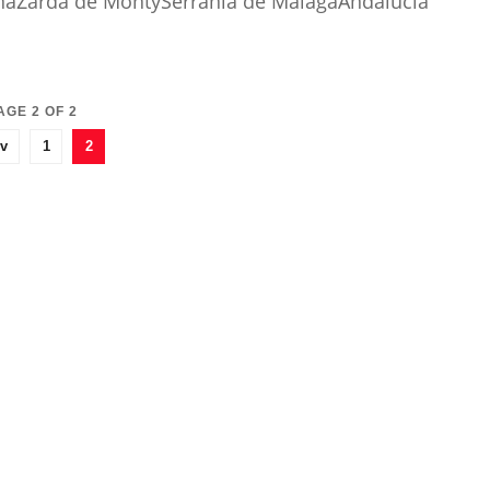
aZarda de MontySerrania de MálagaAndalucía
AGE 2 OF 2
v
1
2