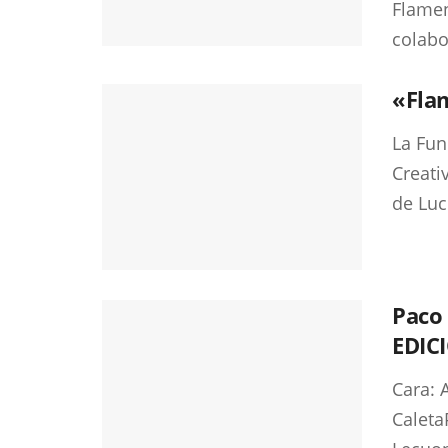
Flamen
colabor
«Fla
La Fun
Creati
de Lucí
Paco 
EDIC
Cara: 
Caleta