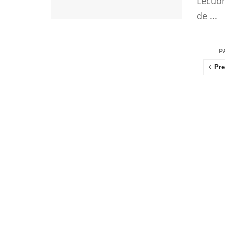
Lecuon
de ...
P
Pre