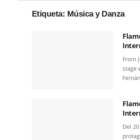
Etiqueta:
Música y Danza
Flame
Inter
From J
stage 
Fernán
Flame
Inter
Del 20
protag