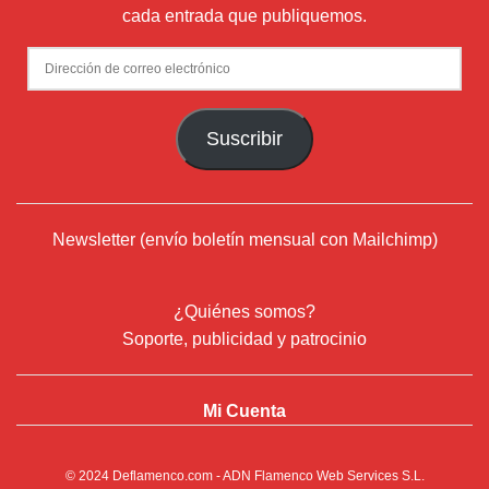
cada entrada que publiquemos.
Dirección
de
correo
Suscribir
electrónico
Newsletter (envío boletín mensual con Mailchimp)
¿Quiénes somos?
Soporte, publicidad y patrocinio
Mi Cuenta
© 2024
Deflamenco.com
- ADN Flamenco Web Services S.L.