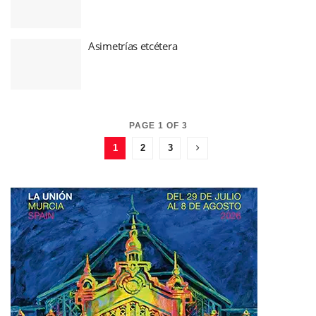
Asimetrías etcétera
PAGE 1 OF 3
1
2
3