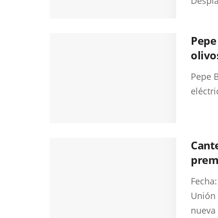
Despla
Pepe
olivo
Pepe B
eléctr
Cante
prem
Fecha:
Unión 
nueva 