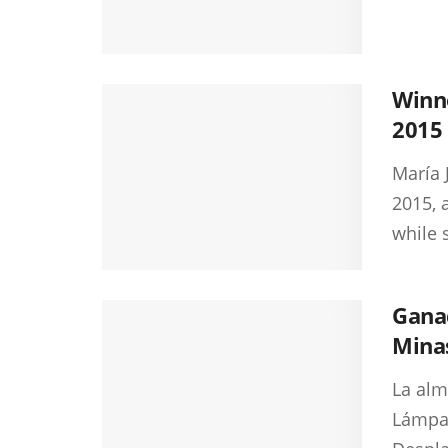
Winne
2015
María 
2015, 
while 
Ganad
Mina
La alm
Lámpar