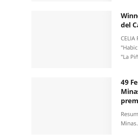
Winne
del C
CELIA
"Habic
"La Pi
49 Fe
Minas
prem
Resume
Minas.