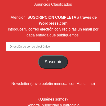
Anuncios Clasificados
¡Atención!
SUSCRIPCIÓN COMPLETA a través de
Wordpress.com
Introduce tu correo electrónico y recibirás un email por
cada entrada que publiquemos.
Dirección
de
correo
Suscribir
electrónico
Newsletter (envío boletín mensual con Mailchimp)
¿Quiénes somos?
Soporte, publicidad y patrocinio