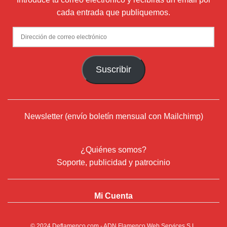
cada entrada que publiquemos.
Dirección
de
correo
Suscribir
electrónico
Newsletter (envío boletín mensual con Mailchimp)
¿Quiénes somos?
Soporte, publicidad y patrocinio
Mi Cuenta
© 2024
Deflamenco.com
- ADN Flamenco Web Services S.L.