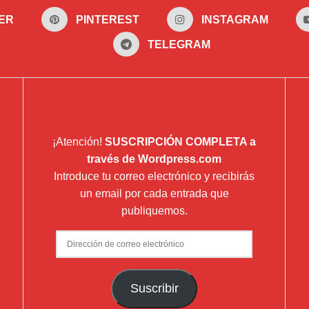
ER
PINTEREST
INSTAGRAM
TELEGRAM
¡Atención!
SUSCRIPCIÓN COMPLETA a
través de Wordpress.com
Introduce tu correo electrónico y recibirás
un email por cada entrada que
publiquemos.
Dirección
de
correo
Suscribir
electrónico