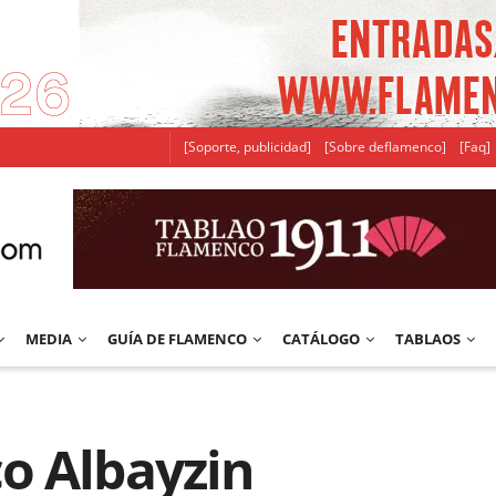
[Soporte, publicidad]
[Sobre deflamenco]
[Faq]
MEDIA
GUÍA DE FLAMENCO
CATÁLOGO
TABLAOS
o Albayzin