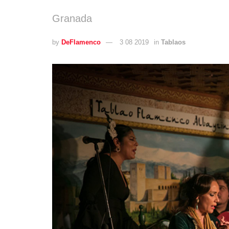
Granada
by
DeFlamenco
3 08 2019
in
Tablaos