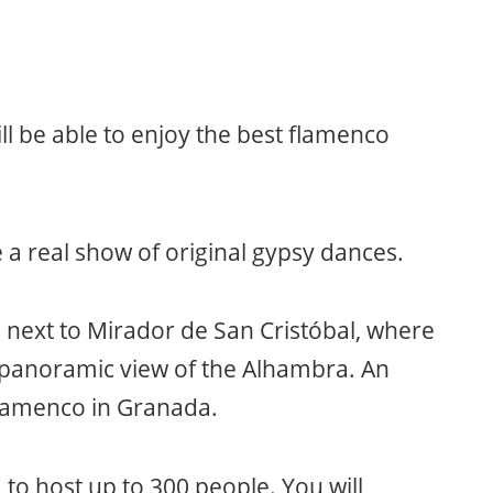
l be able to enjoy the best flamenco
 a real show of original gypsy dances.
o, next to Mirador de San Cristóbal, where
 panoramic view of the Alhambra. An
 flamenco in Granada.
 to host up to 300 people. You will