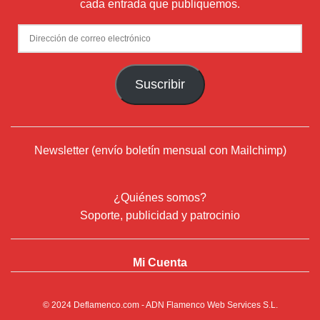
cada entrada que publiquemos.
Dirección
de
correo
Suscribir
electrónico
Newsletter (envío boletín mensual con Mailchimp)
¿Quiénes somos?
Soporte, publicidad y patrocinio
Mi Cuenta
© 2024
Deflamenco.com
- ADN Flamenco Web Services S.L.