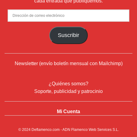
cada entrada que publiquemos.
Dirección
de
correo
Suscribir
electrónico
Newsletter (envío boletín mensual con Mailchimp)
¿Quiénes somos?
Soporte, publicidad y patrocinio
Mi Cuenta
© 2024
Deflamenco.com
- ADN Flamenco Web Services S.L.