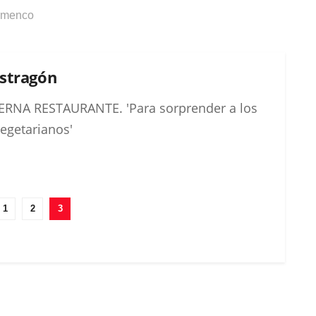
lamenco
Estragón
ERNA RESTAURANTE. 'Para sorprender a los
egetarianos'
1
2
3