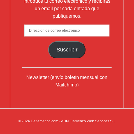
Introduce tu correo electrónico y recibirás
un email por cada entrada que
publiquemos.
Dirección
de
correo
Suscribir
electrónico
Newsletter (envío boletín mensual con
Mailchimp)
© 2024
Deflamenco.com
- ADN Flamenco Web Services S.L.