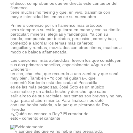
el disco, comprobamos que en directo este cantautor del
flamenco
tiene muchísimo feeling y que, en vivo, transmite con
mayor intensidad los temas de su nueva obra.
Primero comenzó por un flamenco más ortodoxo,
pero siempre a su estilo, guitarra en mano y con su ritmillo
particular: mineras, alegrías y fandangos. Ya con su
banda, compuesta por teclados, percusión, coros y bajo,
comenzó a abordar los temas más cañeros:
tanguillos y rumbas, mezclados con otros ritmos, muchos a
modo de balada aflamencada.
Las canciones, más aplaudidas, fueron los que constituyen
sus dos primeros sencillos, especialmente «Agua del
Limonero»
un cha, cha, cha, que recuerda a una zambra y que sonó
muy bien. También «Yo con mi guitarra», que
comentó Sorderita está dedicada al Pescadilla,
es de las más pegadizas. José Soto es un músico
carismático y un artista hecho y derecho, que sabe
salir airoso de sus recitales: sus temas son breves y no hay
lugar para el aburrimiento. Para finalizar nos dotó
con una bonita balada, a la par que picarona de Ray
Heredia
«¿Quién no conoce a Ray? El creador de
esto» comentó el cantante .
Evidentemente,
y aunque dijo que ya no había más preparado,