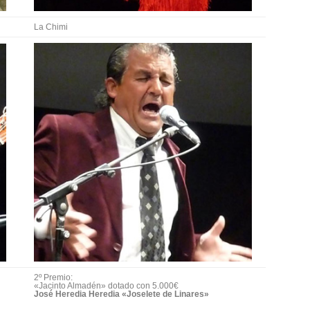
La Chimi
2º Premio:
«Jacinto Almadén» dotado con 5.000€
José Heredia Heredia «Joselete de Linares»