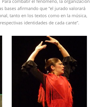
 Para combatir el fenómeno, la organización
as bases afirmando que “el jurado valorará
nal, tanto en los textos como en la música,
respectivas identidades de cada cante”.