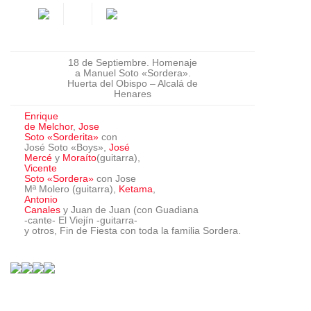
18 de Septiembre. Homenaje
a Manuel Soto «Sordera».
Huerta del Obispo – Alcalá de
Henares
Enrique
de Melchor
,
Jose
Soto «Sorderita»
con
José Soto «Boys»
,
José
Mercé
y
Moraíto
(guitarra)
,
Vicente
Soto «Sordera»
con Jose
Mª Molero (guitarra)
,
Ketama
,
Antonio
Canales
y Juan de Juan (con
Guadiana
-cante- El Viejín -guitarra-
y otros, Fin de Fiesta con toda la familia Sordera.