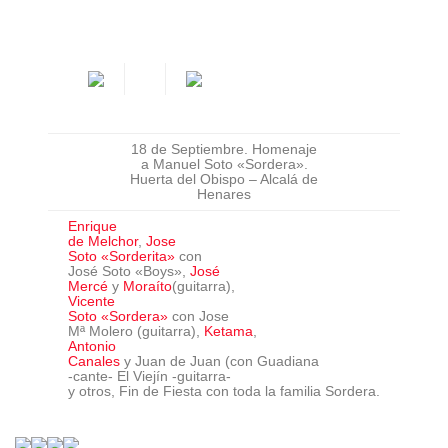
18 de Septiembre. Homenaje
a Manuel Soto «Sordera».
Huerta del Obispo – Alcalá de
Henares
Enrique
de Melchor
,
Jose
Soto «Sorderita»
con
José Soto «Boys»
,
José
Mercé
y
Moraíto
(guitarra)
,
Vicente
Soto «Sordera»
con Jose
Mª Molero (guitarra)
,
Ketama
,
Antonio
Canales
y Juan de Juan (con
Guadiana
-cante- El Viejín -guitarra-
y otros, Fin de Fiesta con toda la familia Sordera.