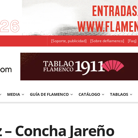
[Soporte, publicidad]
[Sobre deflamenco]
[Faq]
MEDIA
GUÍA DE FLAMENCO
CATÁLOGO
TABLAOS
ez – Concha Jareño