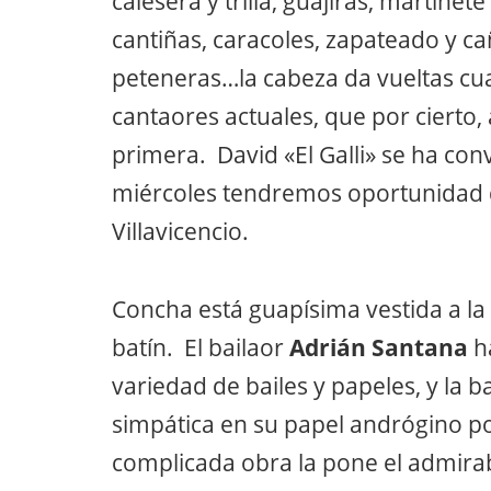
calesera y trilla, guajiras, martinete
cantiñas, caracoles, zapateado y c
peteneras…la cabeza da vueltas cua
cantaores actuales, que por cierto
primera. David «El Galli» se ha con
miércoles tendremos oportunidad de
Villavicencio.
Concha está guapísima vestida a la
batín. El bailaor
Adrián Santana
h
variedad de bailes y papeles, y la 
simpática en su papel andrógino po
complicada obra la pone el admirab