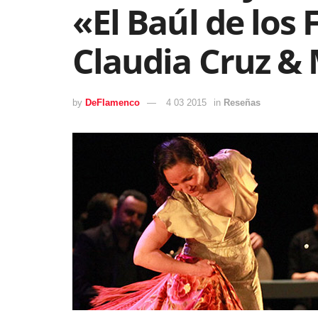
«El Baúl de los
Claudia Cruz & 
by
DeFlamenco
4 03 2015
in
Reseñas