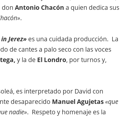
e don
Antonio Chacón
a quien dedica sus
Chacón»
.
in Jerez»
es una cuidada producción. La
do de cantes a palo seco con las voces
tega,
y la de
El Londro
, por turnos y,
soleá, es interpretado por David con
mente desaparecido
Manuel Agujetas
«que
que nadie»
. Respeto y homenaje es la