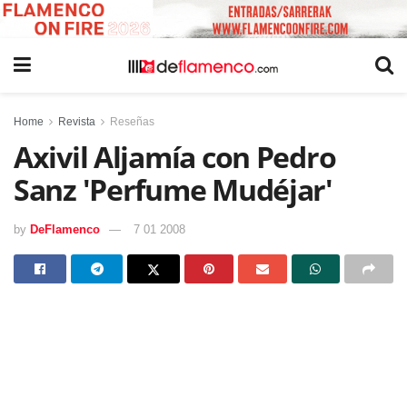
Home
Revista
Reseñas
Axivil Aljamía con Pedro
Sanz 'Perfume Mudéjar'
by
DeFlamenco
7 01 2008