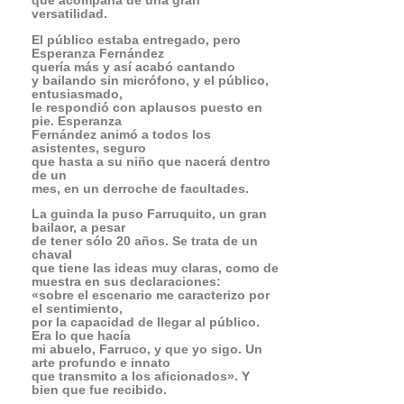
bien que fue recibido.
Farruquito ofrece un baile muy
elegante, pero a la vez
rápido en la ejecución y taconeo, con
unos movimientos
masculinos y que fue respondido con
grandes aplausos del público,
que no se movió de sus asientos
durante las tres horas
de la primera noche del 36º Festival de
Flamenco Almería
2005, organizado por la Concejalía de
Cultura de Almería.
Estuvo acompañado por su hermano,
otro gran bailaor,
y un cuadro de cante y palmas con
mucho arte.
35
Festival de Almería