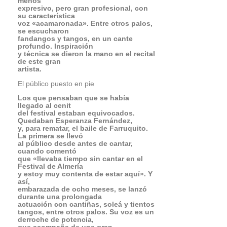
derroche de potencia,
que acompaña de una gran
versatilidad.
El público estaba entregado, pero
Esperanza Fernández
quería más y así acabó cantando
y bailando sin micrófono, y el público,
entusiasmado,
le respondió con aplausos puesto en
pie. Esperanza
Fernández animó a todos los
asistentes, seguro
que hasta a su niño que nacerá dentro
de un
mes, en un derroche de facultades.
La guinda la puso Farruquito, un gran
bailaor, a pesar
de tener sólo 20 años. Se trata de un
chaval
que tiene las ideas muy claras, como de
muestra en sus declaraciones:
«sobre el escenario me caracterizo por
el sentimiento,
por la capacidad de llegar al público.
Era lo que hacía
mi abuelo, Farruco, y que yo sigo. Un
arte profundo e innato
que transmito a los aficionados». Y