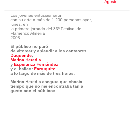
Marina Heredia asegura que «hacía
tiempo que no me encontraba tan a
gusto con el público»
El
36º Festival de Flamenco Almería
2005, organizado
por la Concejalía de Cultura del
Ayuntamiento de Almería,
comenzó ayer, lunes, 26 de agosto, de
una manera explosiva.
Cuatro jóvenes con mucho arte en sus
venas entusiasmaron
a las más de 1.200 personas que se
congregaron en la
Plaza Vieja. Ya lo avisó en la
presentación el
especialista Antonio Zapata, «el arte les
viene de familia»,
y los cuatro jóvenes demostraron que
han sabido aprender
del legado recibido e incluso mejorarlo
con cuatro grandes actuaciones.
Un buen ambiente que reflejó nada más
acabar su
concierto la cantaora Marina Heredia,
«hacía tiempo
que no me encontraba tan a gusto con
el público».