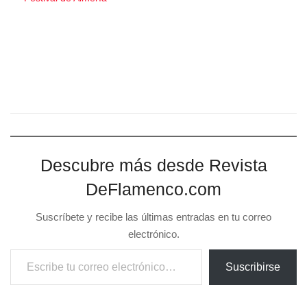
(II) y (III). DVD Mult
Next Post
Oscar Herrero – La Guitarra Flamenca paso a paso (III)
70 Min. DVD Multi.
Related
Posts
NOTICIAS