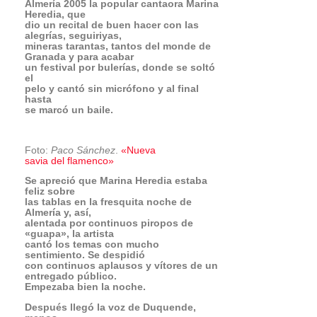
Después llegó la voz de Duquende,
menos
expresivo, pero gran profesional, con
su característica
voz «acamaronada». Entre otros palos,
se escucharon
fandangos y tangos, en un cante
profundo. Inspiración
y técnica se dieron la mano en el recital
de este gran
artista.
El público puesto en pie
Los que pensaban que se había
llegado al cenit
del festival estaban equivocados.
Quedaban Esperanza Fernández,
y, para rematar, el baile de Farruquito.
La primera se llevó
al público desde antes de cantar,
cuando comentó
que «llevaba tiempo sin cantar en el
Festival de Almería
y estoy muy contenta de estar aquí». Y
así,
embarazada de ocho meses, se lanzó
durante una prolongada
actuación con cantiñas, soleá y tientos
tangos, entre otros palos. Su voz es un