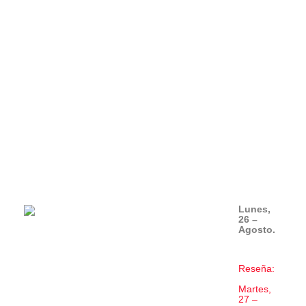
Lunes,
26 –
Agosto.
Reseña:
Martes,
27 –
Agosto.
Los jóvenes entusiasmaron
con su arte a más de 1.200 personas ayer,
lunes, en
la primera jornada del 36º Festival de
Flamenco Almería
2005
El público no paró
de vitorear y aplaudir a los cantaores
Duquende
,
Marina Heredia
y
Esperanza Fernández
y el bailaor
Farruquito
a lo largo de más de tres horas.