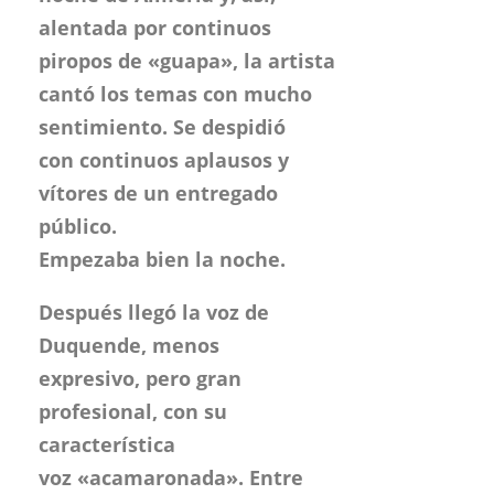
vítores de un entregado
público.
Empezaba bien la noche.
Después llegó la voz de
Duquende, menos
expresivo, pero gran
profesional, con su
característica
voz «acamaronada». Entre
otros palos, se escucharon
fandangos y tangos, en un
cante profundo. Inspiración
y técnica se dieron la mano en
el recital de este gran