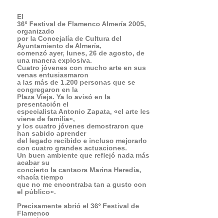
Precisamente abrió el 36º Festival de
Flamenco
Almería 2005 la popular cantaora Marina
Heredia, que
dio un recital de buen hacer con las
alegrías, seguiriyas,
mineras tarantas, tantos del monde de
Granada y para acabar
un festival por bulerías, donde se soltó
el
pelo y cantó sin micrófono y al final
hasta
se marcó un baile.
Foto:
Paco Sánchez
.
«Nueva
savia del flamenco»
Se apreció que Marina Heredia estaba
feliz sobre
las tablas en la fresquita noche de
Almería y, así,
alentada por continuos piropos de
«guapa», la artista
cantó los temas con mucho
sentimiento. Se despidió
con continuos aplausos y vítores de un
entregado público.
Empezaba bien la noche.