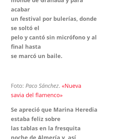
final hasta
se marcó un baile.
Foto:
Paco Sánchez
.
«Nueva
savia del flamenco»
Se apreció que Marina Heredia
estaba feliz sobre
las tablas en la fresquita
noche de Almería y, así,
alentada por continuos
piropos de «guapa», la artista
cantó los temas con mucho
sentimiento. Se despidió
con continuos aplausos y