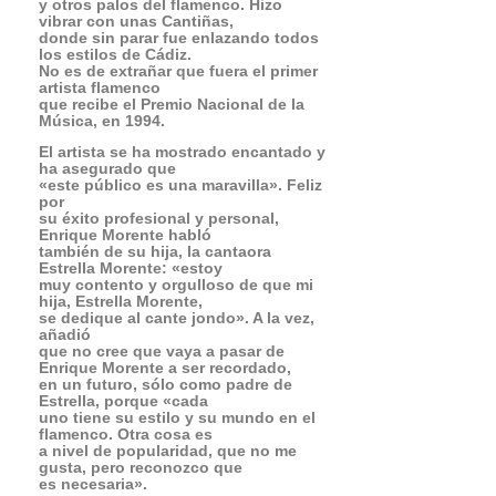
El artista se ha mostrado encantado y
ha asegurado que
«este público es una maravilla». Feliz
por
su éxito profesional y personal,
Enrique Morente habló
también de su hija, la cantaora
Estrella Morente: «estoy
muy contento y orgulloso de que mi
hija, Estrella Morente,
se dedique al cante jondo». A la vez,
añadió
que no cree que vaya a pasar de
Enrique Morente a ser recordado,
en un futuro, sólo como padre de
Estrella, porque «cada
uno tiene su estilo y su mundo en el
flamenco. Otra cosa es
a nivel de popularidad, que no me
gusta, pero reconozco que
es necesaria».
Hoy, miércoles, 28 de agosto, a las 11
de la noche
en la Plaza Vieja, concluye el 36º
Festival de Flamenco
Almería 2005 con la jornada «Almería
canta
con los clásicos». El elenco de