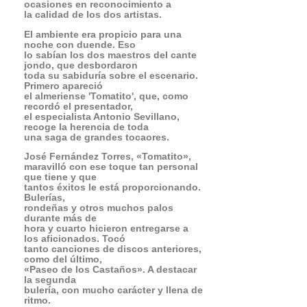
Primero apareció
el almeriense 'Tomatito', que, como
recordó el presentador,
el especialista Antonio Sevillano,
recoge la herencia de toda
una saga de grandes tocaores.
José Fernández Torres, «Tomatito»,
maravilló con ese toque tan personal
que tiene y que
tantos éxitos le está proporcionando.
Bulerías,
rondeñas y otros muchos palos
durante más de
hora y cuarto hicieron entregarse a
los aficionados. Tocó
tanto canciones de discos anteriores,
como del último,
«Paseo de los Castaños». A destacar
la segunda
bulería, con mucho carácter y llena de
ritmo.
Impresionante.
Además estuvo acompañado por un
grupo de
excelentes músicos, donde destaca la
voz de «El
Potito». Tomatito es un genio de la
música, que