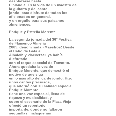
Enrique y Estrella Morente
La segunda jornada del 36º Festival
de Flamenco Almería
2005, denominada «Maestros: Desde
el Cabo de Gata al
Albaicín y viceversa» ya había
disfrutado
con el toque especial de Tomatito.
Ahora quedaba la voz de
Enrique Morente, que demostró el
motivo de que siga
en lo más alto del cante jondo. Hizo
unos cantes preciosos,
que adornó con su calidad especial.
Enrique Morente
tiene una voz especial, llena de
riqueza y musicalidad, y
sobre el escenario de la Plaza Vieja
ofreció un repertorio
importante, donde no faltaron
seguirillas, malagueñas
y otros palos del flamenco. Hizo
vibrar con unas Cantiñas,
donde sin parar fue enlazando todos
los estilos de Cádiz.
No es de extrañar que fuera el primer
artista flamenco
que recibe el Premio Nacional de la
Música, en 1994.