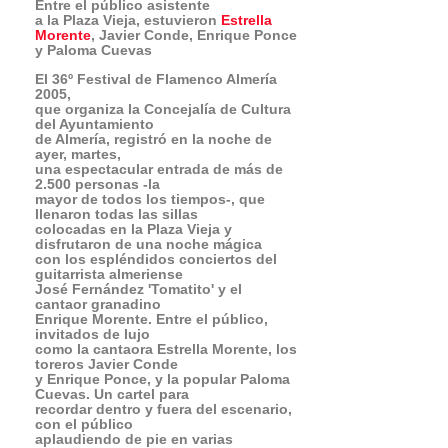
del Ayuntamiento
de Almería, registró en la noche de
ayer, martes,
una espectacular entrada de más de
2.500 personas -la
mayor de todos los tiempos-, que
llenaron todas las sillas
colocadas en la Plaza Vieja y
disfrutaron de una noche mágica
con los espléndidos conciertos del
guitarrista almeriense
José Fernández 'Tomatito' y el
cantaor granadino
Enrique Morente. Entre el público,
invitados de lujo
como la cantaora Estrella Morente, los
toreros Javier Conde
y Enrique Ponce, y la popular Paloma
Cuevas. Un cartel para
recordar dentro y fuera del escenario,
con el público
aplaudiendo de pie en varias
ocasiones en reconocimiento a
la calidad de los dos artistas.
El ambiente era propicio para una
noche con duende. Eso
lo sabían los dos maestros del cante
jondo, que desbordaron
toda su sabiduría sobre el escenario.