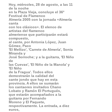
artistas del flamenco
almeriense que participarán estará
compuesto,
al cante, por Antonia López, Juan
Gómez, Paco
'El Mellizo', 'Carrete de Almería', Sonia
Miranda y
José Sorroche; y a la guitarra, 'El Niño
de
las Cuevas', 'El Niño de la Manola' y
'El Niño
de la Fragua'. Todos ellos
demostrarán la calidad del
cante jondo que hay en esta
provincia. A ellos se sumarán
los cantaores invitados Chano
Lobato y Ramón El Portugués,
que estarán acompañados a la
guitarra por Fernando
Moreno y El Paquete,
respectivamente. La entrada, a diez
euros,
en la taquilla de la Plaza Vieja.
35
Festival de Almería