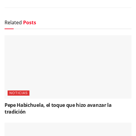
NOTICIAS
Pepe Habichuela, el toque que hizo avanzar la
tradición
FOTOGRAFÍAS
Israel Fernández y Diego del Morao, complicidad y
excelencia para una noche memorable en el Cante de
las Minas