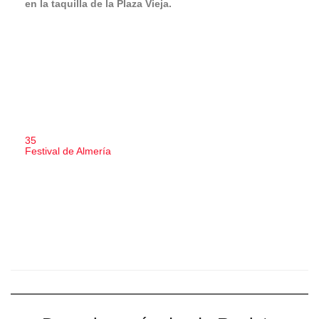
Descubre más desde Revista
DeFlamenco.com
Suscríbete y recibe las últimas entradas en tu correo
electrónico.
Escribe tu correo electrónico…
Suscribirse