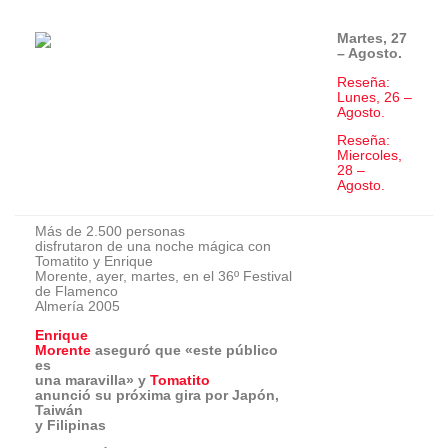
Reseña:
Miercoles,
28 –
Agosto.
Más de 2.500 personas
disfrutaron de una noche mágica con
Tomatito y Enrique
Morente, ayer, martes, en el 36º Festival
de Flamenco
Almería 2005
Enrique
Morente
aseguró que «este público
es
una maravilla» y
Tomatito
anunció su próxima gira por Japón,
Taiwán
y Filipinas
Entre el público asistente
a la Plaza Vieja, estuvieron
Estrella
Morente
, Javier Conde, Enrique Ponce
y Paloma Cuevas
El 36º Festival de Flamenco Almería
2005,
que organiza la Concejalía de Cultura