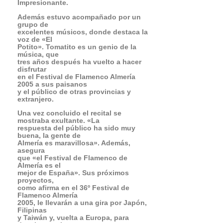
tres años después ha vuelto a hacer
disfrutar
en el Festival de Flamenco Almería
2005 a sus paisanos
y el público de otras provincias y
extranjero.
Una vez concluido el recital se
mostraba exultante. «La
respuesta del público ha sido muy
buena, la gente de
Almería es maravillosa». Además,
asegura
que «el Festival de Flamenco de
Almería es el
mejor de España». Sus próximos
proyectos,
como afirma en el 36º Festival de
Flamenco Almería
2005, le llevarán a una gira por Japón,
Filipinas
y Taiwán y, vuelta a Europa, para
desplazarse hasta
Finlandia. Es la vida de un maestro de
la guitarra y del cante
jondo, para disfrute de todos los
aficionados en general,
y un orgullo para sus paisanos
almerienses.