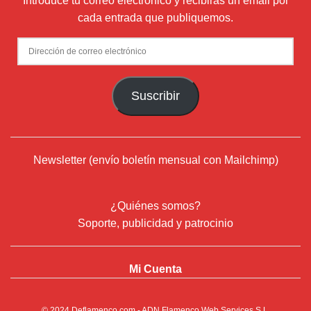
Introduce tu correo electrónico y recibirás un email por
cada entrada que publiquemos.
Dirección
de
correo
Suscribir
electrónico
Newsletter (envío boletín mensual con Mailchimp)
¿Quiénes somos?
Soporte, publicidad y patrocinio
Mi Cuenta
© 2024
Deflamenco.com
- ADN Flamenco Web Services S.L.