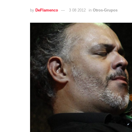
by
DeFlamenco
3 08 2012
in
Otros-Grupos