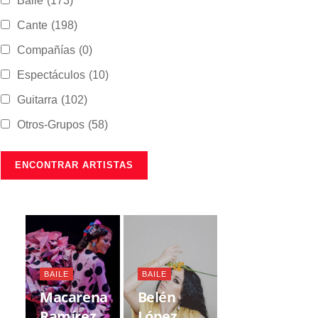
Baile
(173)
Cante
(198)
Compañías
(0)
Espectáculos
(10)
Guitarra
(102)
Otros-Grupos
(58)
BAILE
BAILE
Macarena
Belén
Ramírez
López