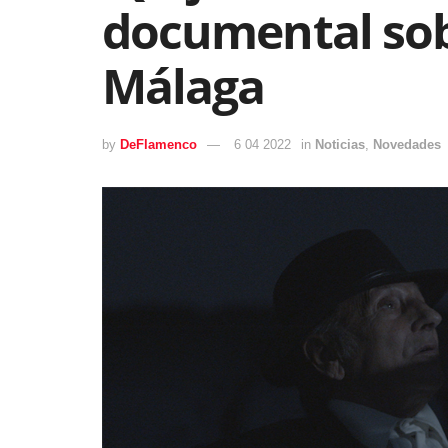
documental sob
Málaga
by
DeFlamenco
6 04 2022
in
Noticias
,
Novedades