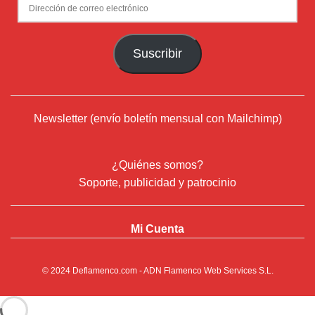
Dirección
de
correo
Suscribir
electrónico
Newsletter (envío boletín mensual con Mailchimp)
¿Quiénes somos?
Soporte, publicidad y patrocinio
Mi Cuenta
© 2024
Deflamenco.com
- ADN Flamenco Web Services S.L.