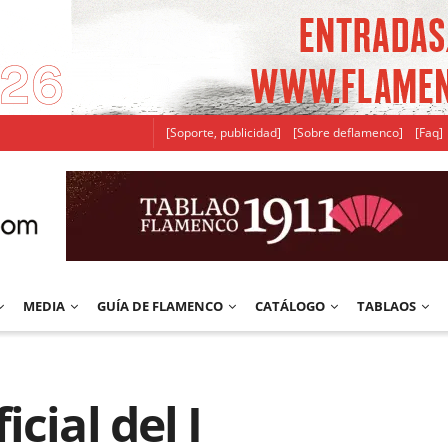
[Soporte, publicidad]
[Sobre deflamenco]
[Faq]
MEDIA
GUÍA DE FLAMENCO
CATÁLOGO
TABLAOS
cial del I