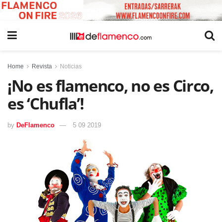
Home
Revista
Noticias
¡No es flamenco, no es Circo,
es ‘Chufla’!
by
DeFlamenco
5 09 2019