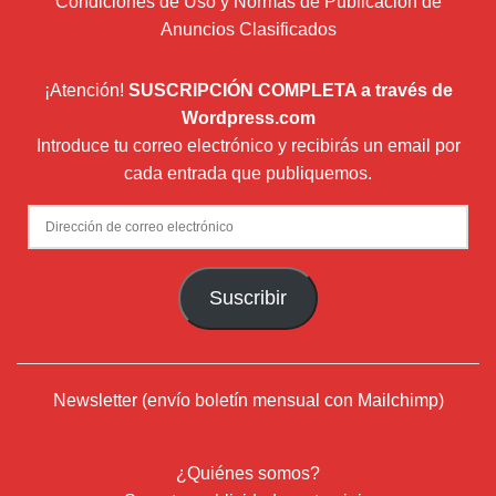
Condiciones de Uso y Normas de Publicación de
Anuncios Clasificados
¡Atención!
SUSCRIPCIÓN COMPLETA a través de
Wordpress.com
Introduce tu correo electrónico y recibirás un email por
cada entrada que publiquemos.
Dirección
de
correo
Suscribir
electrónico
Newsletter (envío boletín mensual con Mailchimp)
¿Quiénes somos?