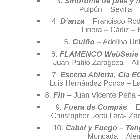
3.
Síndrome de pies y
Pulpón – Sevilla 
4.
D’anza
– Francisco Rod
Linera – Cádiz –
5.
Guiño
– Adelina Ur
6.
FLAMENCO WebSerie 
Juan Pablo Zaragoza – Al
7.
Escena Abierta. Cía E
Luis Hernández Ponce – L
8.
Fin
– Juan Vicente Peña –
9.
Fuera de Compás
– E
Christopher Jordi Lara- Z
10.
Cabal y Fuego – Ta
Moncada – Ale