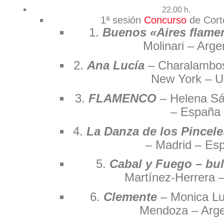
22.00 h.
1ª sesión
Concurso
de Cort
1.
Buenos «Aires flame
Molinari – Arge
2.
Ana Lucía
– Charalambos
New York – 
3.
FLAMENCO
– Helena Sá
– España
4.
La Danza de los Pincel
– Madrid – Es
5.
Cabal y Fuego – bu
Martínez-Herrera 
6.
Clemente
– Monica Lu
Mendoza – Arge