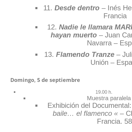
11.
Desde dentro
– Inés He
Francia
12.
Nadie le llamara MAR
hayan muerto
– Juan Car
Navarra – Es
13.
Flamendo Tranze
– Jul
Unión – Esp
Domingo, 5 de septiembre
19.00 h.
Muestra paralela
Exhibición del Documental
baile… el flamenco «
– Ch
Francia. 58