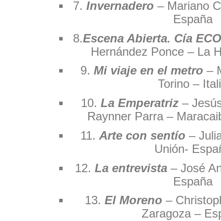
7.
Invernadero
– Mariano C
España
8.
Escena Abierta. Cía ECO
Hernández Ponce – La 
9.
Mi viaje en el metro
– 
Torino – Ital
10.
La Emperatriz
– Jesús
Raynner Parra – Maracai
11.
Arte con sentío
– Jul
Unión- Espa
12.
La entrevista
– José An
España
13.
El Moreno
– Christoph
Zaragoza – Es