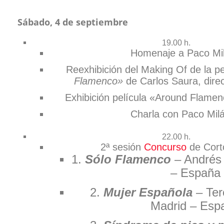
Sábado, 4 de septiembre
19.00 h.
Homenaje a Paco Mi
Reexhibición del Making Of de la p
Flamenco»
de Carlos Saura, dire
Exhibición película «Around Flame
Charla con Paco Milá
22.00 h.
2ª sesión
Concurso
de Cort
1.
Sólo Flamenco
– Andrés
– España
2.
Mujer Española
– Ter
Madrid – Esp