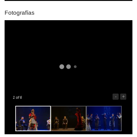
Fotografías
-
+
1
of 6