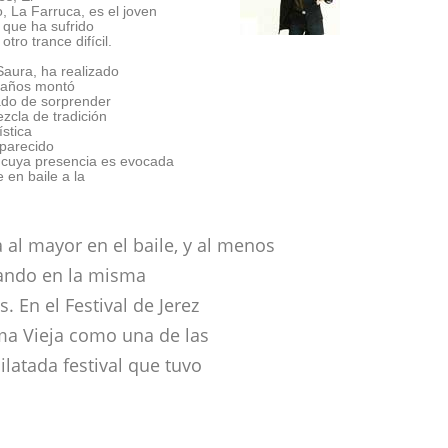
 La Farruca, es el joven
a que ha sufrido
tro trance difícil.
Saura, ha realizado
e años montó
ado de sorprender
zcla de tradición
ística
aparecido
a cuya presencia es evocada
 en baile a la
 al mayor en el baile, y al menos
ando en la misma
. En el Festival de Jerez
lma Vieja como una de las
latada festival que tuvo