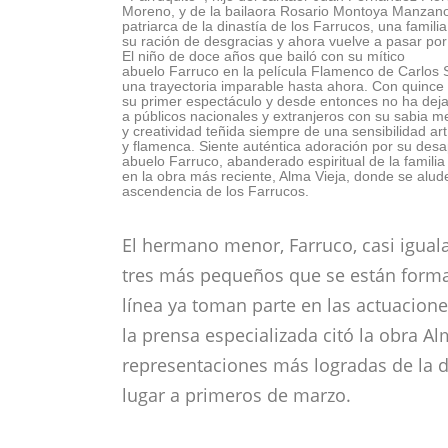
Moreno, y de la bailaora Rosario Montoya Manzano,
patriarca de la dinastía de los Farrucos, una famili
su ración de desgracias y ahora vuelve a pasar por o
El niño de doce años que bailó con su mítico
abuelo Farruco en la película Flamenco de Carlos 
una trayectoria imparable hasta ahora. Con quinc
su primer espectáculo y desde entonces no ha dej
a públicos nacionales y extranjeros con su sabia me
y creatividad teñida siempre de una sensibilidad art
y flamenca. Siente auténtica adoración por su des
abuelo Farruco, abanderado espiritual de la famili
en la obra más reciente, Alma Vieja, donde se alude
ascendencia de los Farrucos.
El hermano menor, Farruco, casi iguala
tres más pequeños que se están form
línea ya toman parte en las actuaciones
la prensa especializada citó la obra A
representaciones más logradas de la di
lugar a primeros de marzo.