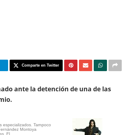
m
Comparte en Twitter
ado ante la detención de una de las
mio.
s especializados. Tampoco
 Fernández Montoya
es, El