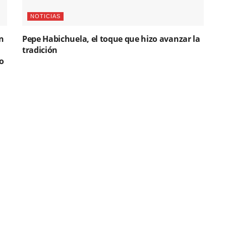
NOTICIAS
n
Pepe Habichuela, el toque que hizo avanzar la
tradición
o