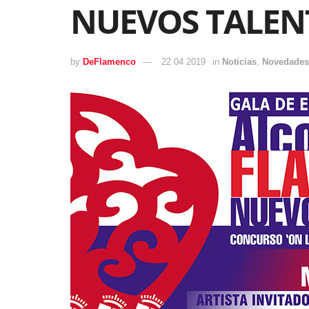
NUEVOS TALEN
by
DeFlamenco
22 04 2019
in
Noticias
,
Novedades