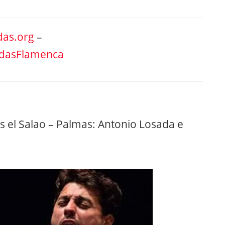
as.org
–
ndasFlamenca
is el Salao – Palmas: Antonio Losada e