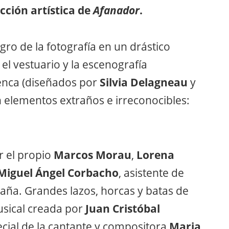
ecció
n art
ística de
Afanador
.
gro de la fotografía en un drástico
el vestuario y la escenografía
menca (diseñados por
Silvia Delagneau
y
n elementos extraños e irreconocibles:
r el propio
Marcos Morau
,
Lorena
Miguel
Ángel Corbacho
, asistente de
paña. Grandes lazos, horcas y batas de
sical creada por
Juan Cristóbal
ecial de la cantante y compositora
Maria