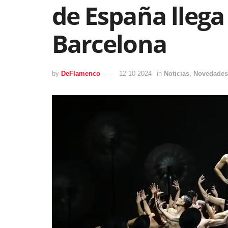
de España llega 
Barcelona
by
DeFlamenco
12 10 2024
in
Noticias
,
Novedades