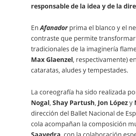
responsable de la idea y de la dir
En
Afanador
prima el blanco y el ne
contraste que permite transformar 
tradicionales de la imaginería fla
Max Glaenzel
, respectivamente) e
cataratas, aludes y tempestades.
La coreografía ha sido realizada po
Nogal
,
Shay Partush
,
Jon L
ó
pez
y
dirección del Ballet Nacional de Es
cola acompañan la composición mu
Saavedra
, con la colaboración esp