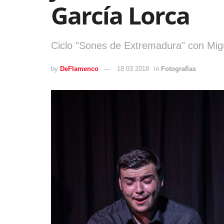
García Lorca
Ciclo "Sones de Extremadura" con Migu
by
DeFlamenco
18 03 2018
in
Fotografías