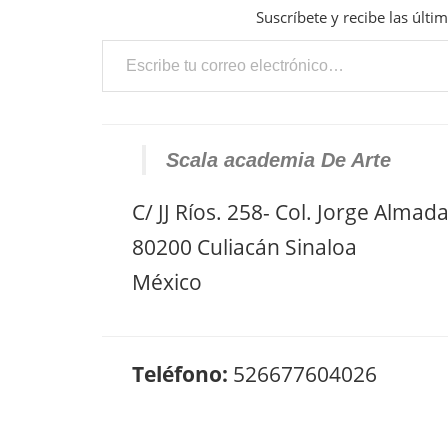
Suscríbete y recibe las últi
Escribe tu correo electrónico…
Scala academia De Arte
C/ JJ Ríos. 258- Col. Jorge Almad
80200 Culiacán Sinaloa
México
Teléfono:
526677604026