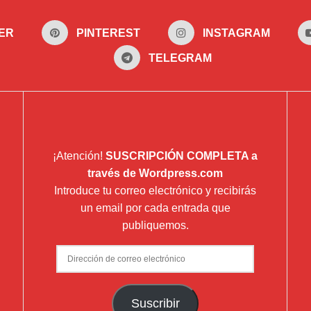
ER
PINTEREST
INSTAGRAM
TELEGRAM
¡Atención!
SUSCRIPCIÓN COMPLETA a
través de Wordpress.com
Introduce tu correo electrónico y recibirás
un email por cada entrada que
publiquemos.
Dirección
de
correo
Suscribir
electrónico