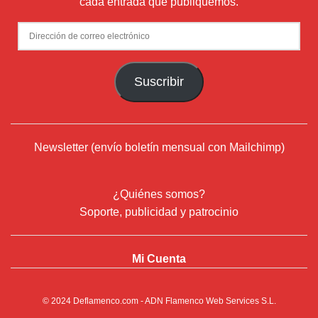
cada entrada que publiquemos.
Dirección
de
correo
Suscribir
electrónico
Newsletter (envío boletín mensual con Mailchimp)
¿Quiénes somos?
Soporte, publicidad y patrocinio
Mi Cuenta
© 2024
Deflamenco.com
- ADN Flamenco Web Services S.L.