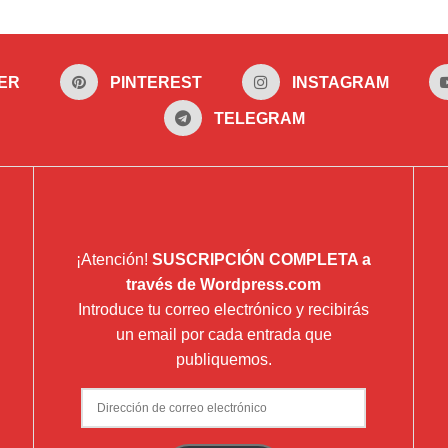
ER
PINTEREST
INSTAGRAM
TELEGRAM
¡Atención!
SUSCRIPCIÓN COMPLETA a
través de Wordpress.com
Introduce tu correo electrónico y recibirás
un email por cada entrada que
publiquemos.
Dirección
de