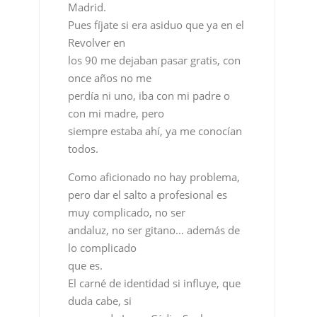
perdía ni uno, iba con mi padre o
con mi madre, pero
siempre estaba ahí, ya me conocían
todos.
Como aficionado no hay problema,
pero dar el salto a profesional es
muy complicado, no ser
andaluz, no ser gitano… además de
lo complicado
que es.
El carné de identidad si influye, que
duda cabe, si
no eres de Jerez, Cádiz, Sanlucar…
alto te quita,
pero si lo miramos por otro lado, si
vas a cantar a un sitio
y a la gente le gusta, ganas más