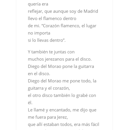
si lo llevas dentro”.
Y también te juntas con
muchos jerezanos para el disco.
Diego del Morao pone la guitarra
en el disco
.
Diego del Morao me pone todo, la
guitarra y el corazón,
el otro disco también lo grabé con
él.
Le llamé y encantado, me dijo que
me fuera para Jerez,
que allí estaban todos, era más fácil
y va a salir mejor. Diego del Morao
y Luis Carrasco son los
que me han hecho toda la
producción del disco.
¿Cómo es Israel Paz