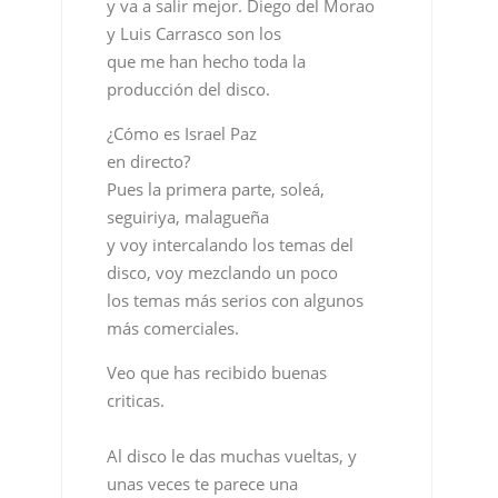
en directo?
Pues la primera parte, soleá,
seguiriya, malagueña
y voy intercalando los temas del
disco, voy mezclando un poco
los temas más serios con algunos
más comerciales.
Veo que has recibido buenas
criticas.
Al disco le das muchas vueltas, y
unas veces te parece una
cosa y otras otra distinta, por eso lo
importante es lo que
digan los demás, como lo ven los
demás. Lo importante
es que la gente pueda escuchar el