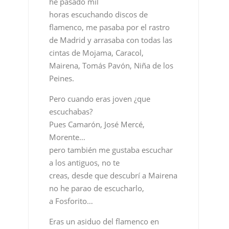
Mairena, Tomás Pavón, Niña de los
Peines.
Pero cuando eras joven ¿que
escuchabas?
Pues Camarón, José Mercé,
Morente…
pero también me gustaba escuchar
a los antiguos, no te
creas, desde que descubrí a Mairena
no he parao de escucharlo,
a Fosforito…
Eras un asiduo del flamenco en
Madrid.
Pues fíjate si era asiduo que ya en el
Revolver en
los 90 me dejaban pasar gratis, con
once años no me