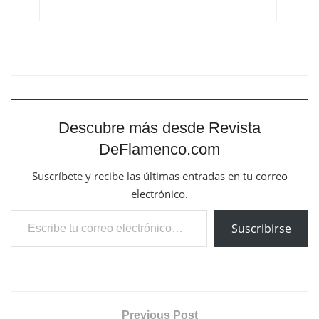
electrónico.
Escribe tu correo electrónico…
Suscribirse
Previous Post
III Concurso Nacional de Flamenco de Ubeda.
Organizado por la Revista El Olivo. Isabel Rico – Raul
Mico
Next Post
Francisco Perujo – El Flamenco, un modelo de
comunicación existencial.