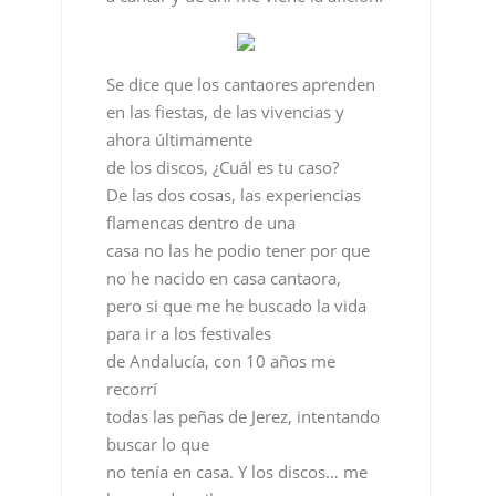
ahora últimamente
de los discos, ¿Cuál es tu caso?
De las dos cosas, las experiencias
flamencas dentro de una
casa no las he podio tener por que
no he nacido en casa cantaora,
pero si que me he buscado la vida
para ir a los festivales
de Andalucía, con 10 años me
recorrí
todas las peñas de Jerez, intentando
buscar lo que
no tenía en casa. Y los discos… me
he pasado mil
horas escuchando discos de
flamenco, me pasaba por el rastro
de Madrid y arrasaba con todas las
cintas de Mojama, Caracol,