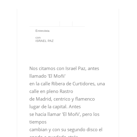
ISRAEL PAZ
Nos citamos con Israel Paz, antes
llamado 'El Moñi'
en la calle Ribera de Curtidores, una
calle en pleno Rastro
de Madrid, centrico y flamenco
lugar de la capital. Antes
se hacía llamar 'El Moñi', pero los
tiempos
cambian y con su segundo disco el
apodo a quedado atrás.
Cantaor madrileño pero que se
expresa en andaluz nos
presenta 'Corazón Flamenco', nuevo
trabajo que cuenta