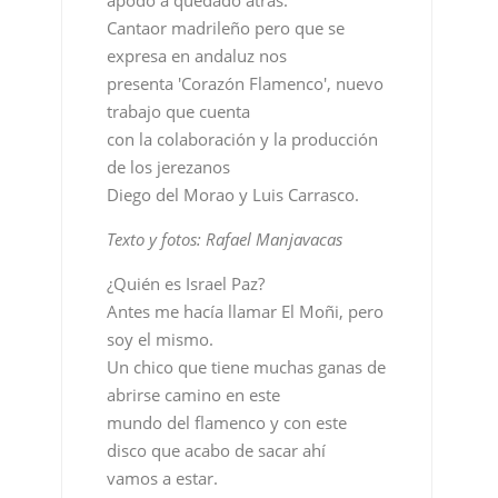
con la colaboración y la producción
de los jerezanos
Diego del Morao y Luis Carrasco.
Texto y fotos: Rafael Manjavacas
¿Quién es Israel Paz?
Antes me hacía llamar El Moñi, pero
soy el mismo.
Un chico que tiene muchas ganas de
abrirse camino en este
mundo del flamenco y con este
disco que acabo de sacar ahí
vamos a estar.
Entonces este es tu segundo disco.
Si, el primero hace ya 6 años se
llamaba ‘Del
Manzanares al Guadalquivir” que lo
hice con 22 años.