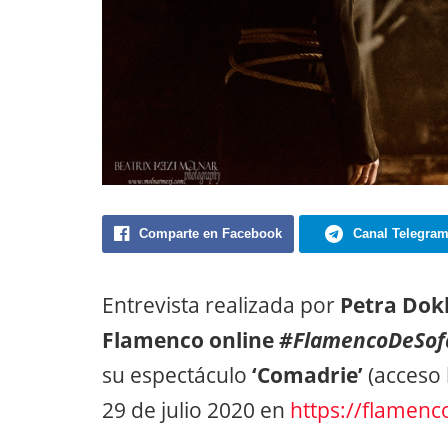
Comparte en Facebook
Canal Telegra
Entrevista realizada por
Petra Dok
Flamenco online
#FlamencoDeSof
su espectáculo
‘Comadrie’
(acceso 
29 de julio 2020 en
https://flamen