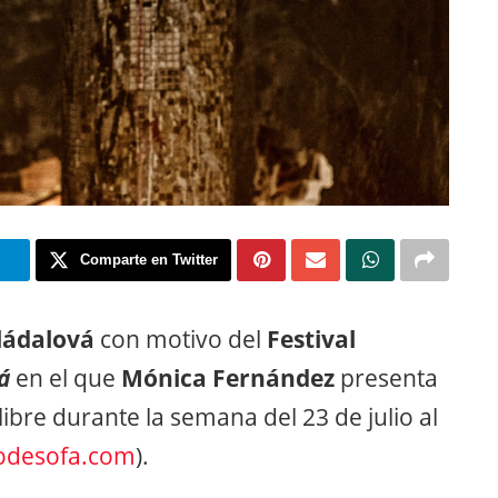
m
Comparte en Twitter
ládalová
con motivo del
Festival
á
en el que
Mónica Fernández
presenta
libre durante la semana del 23 de julio al
codesofa.com
).