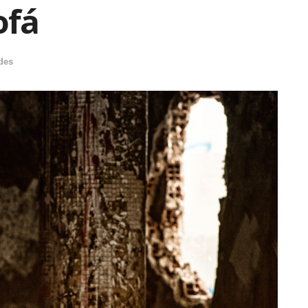
ofá
des