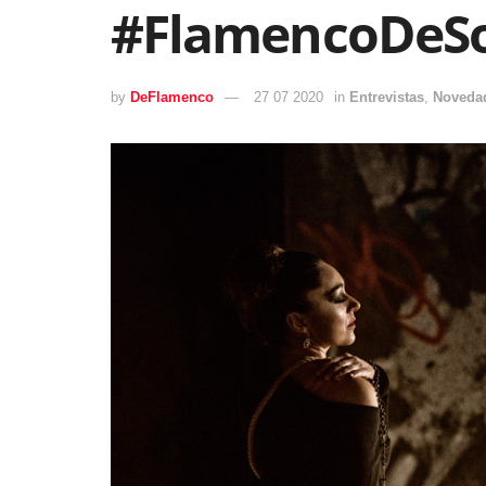
#FlamencoDeS
by
DeFlamenco
27 07 2020
in
Entrevistas
,
Noveda