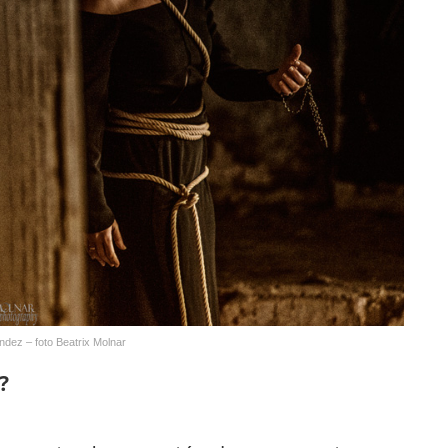
dez – foto Beatrix Molnar
?