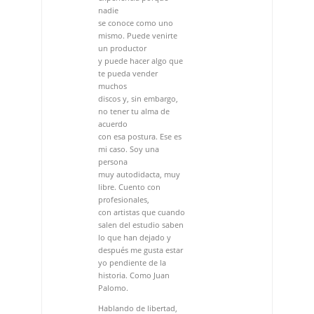
discos y, sin embargo,
no tener tu alma de
acuerdo
con esa postura. Ese es
mi caso. Soy una
persona
muy autodidacta, muy
libre. Cuento con
profesionales,
con artistas que cuando
salen del estudio saben
lo que han dejado y
después me gusta estar
yo pendiente de la
historia. Como Juan
Palomo.
Hablando de libertad,
tengo que hablar de
“Dos gardenias”,
que es la pieza más libre
de todas. Vas
haciendo continuas
variaciones… También
está la armónica de