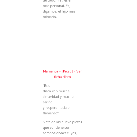
de todo. Y si, es el
más personal. Es,
digamos, el hijo más
mimado.
Flamenca – [Picap] – Ver
ficha disco
“Es un
disco con mucha
sinceridad y mucho
cariño
y respeto hacia el
flamenco”
Siete de las nueve piezas
que contiene son
composiciones tuyas,
incluidas
las letras.
Ya hace tiempo que
desarrollo esa faceta.
Desde
que grabé el primer
disco -que, aunque
digo que son cuatro