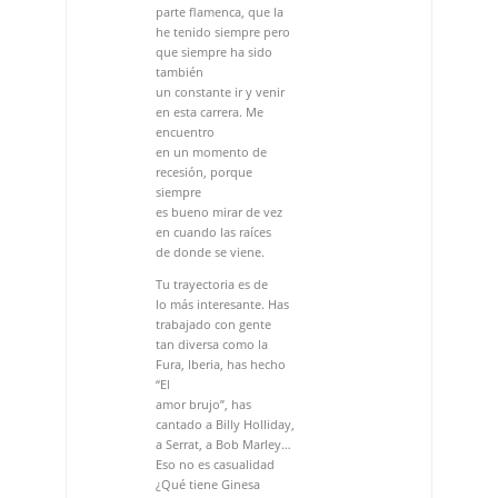
parte flamenca, que la
he tenido siempre pero
que siempre ha sido
también
un constante ir y venir
en esta carrera. Me
encuentro
en un momento de
recesión, porque
siempre
es bueno mirar de vez
en cuando las raíces
de donde se viene.
Tu trayectoria es de
lo más interesante. Has
trabajado con gente
tan diversa como la
Fura, Iberia, has hecho
“El
amor brujo”, has
cantado a Billy Holliday,
a Serrat, a Bob Marley…
Eso no es casualidad
¿Qué tiene Ginesa