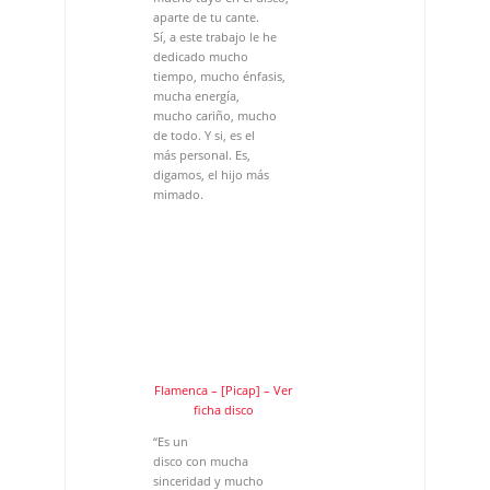
más personal. Es,
digamos, el hijo más
mimado.
Flamenca – [Picap] – Ver
ficha disco
“Es un
disco con mucha
sinceridad y mucho
cariño
y respeto hacia el
flamenco”
Siete de las nueve piezas
que contiene son
composiciones tuyas,
incluidas
las letras.
Ya hace tiempo que
desarrollo esa faceta.
Desde
que grabé el primer
disco -que, aunque
digo que son cuatro