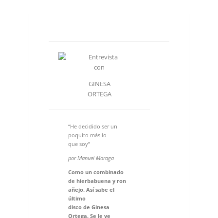
con
GINESA
ORTEGA
“He decidido ser un
poquito más lo
que soy”
por Manuel Moraga
Como un combinado
de hierbabuena y ron
añejo. Así sabe el
último
disco de Ginesa
Ortega. Se le ve
radiante y se
le escucha firme. Tiene
las ideas muy claras,
la cabeza
perfectamente
amueblada (el resto
del