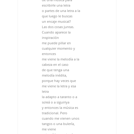
me puede pillar en
cualquier momento y
entonces
me viene la melodía a la
cabeza en el caso
de que tenga una
melodía inédita,
porque hay veces que
me viene la letra y esa
letra
la adapto a taranto o a
soleá o a siguiriya
y entonces la música es
tradicional. Pero
cuando me vienen unos
tangos o una bulería,
me viene
automáticamente el
ritmo y la
melodía y la letra.
“Hay que irse
al lirismo para poder
hacer letras flamencas y
poder cantarlas”