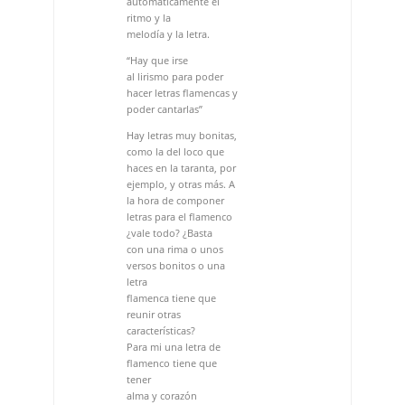
Hay letras muy bonitas,
como la del loco que
haces en la taranta, por
ejemplo, y otras más. A
la hora de componer
letras para el flamenco
¿vale todo? ¿Basta
con una rima o unos
versos bonitos o una
letra
flamenca tiene que
reunir otras
características?
Para mi una letra de
flamenco tiene que
tener
alma y corazón
flamenco o gitano. Hay
que
irse al lirismo para poder
hacer letras flamencas
y poder cantarlas. Hay
compañeros que hacen
letras de flamenco más