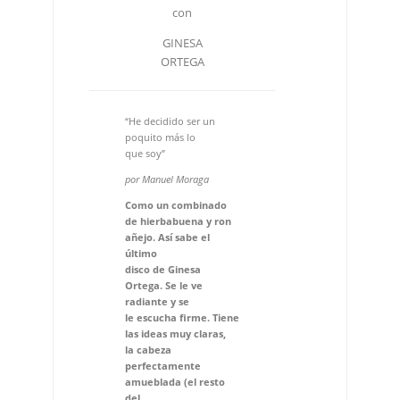
con
GINESA
ORTEGA
“He decidido ser un
poquito más lo
que soy”
por Manuel Moraga
Como un combinado
de hierbabuena y ron
añejo. Así sabe el
último
disco de Ginesa
Ortega. Se le ve
radiante y se
le escucha firme. Tiene
las ideas muy claras,
la cabeza
perfectamente
amueblada (el resto
del