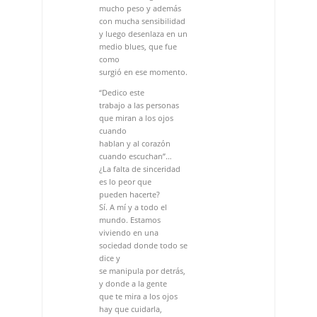
trabajo a las personas
que miran a los ojos
cuando
hablan y al corazón
cuando escuchan”…
¿La falta de sinceridad
es lo peor que
pueden hacerte?
Sí. A mí y a todo el
mundo. Estamos
viviendo en una
sociedad donde todo se
dice y
se manipula por detrás,
y donde a la gente
que te mira a los ojos
hay que cuidarla,
prestarle
mucha atención y
escucharla cuando te
hablan.
A este mundo le falta
humanidad por parte de
todos,