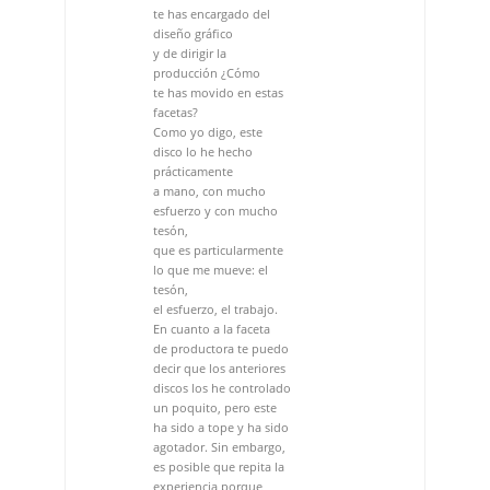
disco lo he hecho
prácticamente
a mano, con mucho
esfuerzo y con mucho
tesón,
que es particularmente
lo que me mueve: el
tesón,
el esfuerzo, el trabajo.
En cuanto a la faceta
de productora te puedo
decir que los anteriores
discos los he controlado
un poquito, pero este
ha sido a tope y ha sido
agotador. Sin embargo,
es posible que repita la
experiencia porque
nadie
se conoce como uno
mismo. Puede venirte
un productor
y puede hacer algo que
te pueda vender
muchos