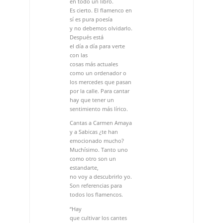
como un ordenador o
los mercedes que pasan
por la calle. Para cantar
hay que tener un
sentimiento más lírico.
Cantas a Carmen Amaya
y a Sabicas ¿te han
emocionado mucho?
Muchísimo. Tanto uno
como otro son un
estandarte,
no voy a descubrirlo yo.
Son referencias para
todos los flamencos.
“Hay
que cultivar los cantes
de levante porque son
un tesoro”
Los cantes de levante
siempre se te han dado
bien. En ente disco
vuelves
a ellos con un taranto y