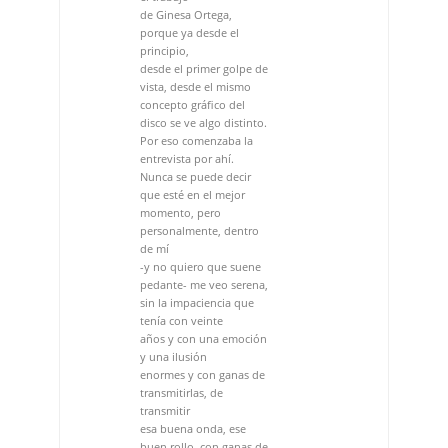
Por eso comenzaba la
entrevista por ahí.
Nunca se puede decir
que esté en el mejor
momento, pero
personalmente, dentro
de mí
-y no quiero que suene
pedante- me veo serena,
sin la impaciencia que
tenía con veinte
años y con una emoción
y una ilusión
enormes y con ganas de
transmitirlas, de
transmitir
esa buena onda, ese
buen rollo, con ganas de
que
se perciba.