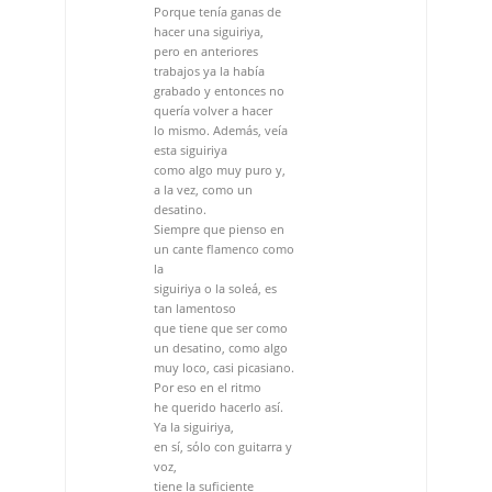
esta siguiriya
como algo muy puro y,
a la vez, como un
desatino.
Siempre que pienso en
un cante flamenco como
la
siguiriya o la soleá, es
tan lamentoso
que tiene que ser como
un desatino, como algo
muy loco, casi picasiano.
Por eso en el ritmo
he querido hacerlo así.
Ya la siguiriya,
en sí, sólo con guitarra y
voz,
tiene la suficiente
grandeza, pero en mi
mente
yo me dibujaba como
que el cantaor o la
cantaora
están en un desatino de
locura total.