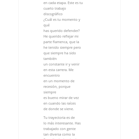
parte flamenca, que la
he tenido siempre pero
que siempre ha sido
también
un constante ir y venir
en esta carrera. Me
encuentro
en un momento de
recesión, porque
siempre
es bueno mirar de vez
en cuando las raíces
de donde se viene.
Tu trayectoria es de
lo más interesante. Has
trabajado con gente
tan diversa como la
Fura, Iberia, has hecho
“El
amor brujo”, has
cantado a Billy Holliday,
a Serrat, a Bob Marley…
Eso no es casualidad
¿Qué tiene Ginesa
Ortega para que