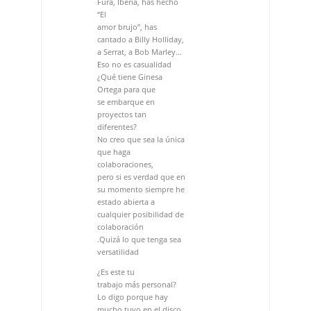
se embarque en
proyectos tan
diferentes?
No creo que sea la única
que haga
colaboraciones,
pero si es verdad que en
su momento siempre he
estado abierta a
cualquier posibilidad de
colaboración
.Quizá lo que tenga sea
versatilidad
¿Es este tu
trabajo más personal?
Lo digo porque hay
mucho tuyo en el disco,
aparte de tu cante.
Sí, a este trabajo le he
dedicado mucho
tiempo, mucho énfasis,
mucha energía,
mucho cariño, mucho
de todo. Y si, es el