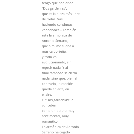
Antonio Serrano,
que a mí me suena a
música porteña,
y todo va
evolucionando, sin
repetir nada. Y al
final tampoco se cierra
nada, sino que, bien al
contrario, la canción
queda abierta, en
el aire.
El “Dos gardenias” lo
concebía
como un bolero muy
sentimental, muy
romántico.
La armónica de Antonio
Serrano ha cogido
mucho peso y además
con mucha sensibilidad
y luego desenlaza en un
medio blues, que fue
como
surgió en ese momento.
“Dedico este