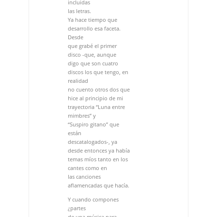
discos los que tengo, en
realidad
no cuento otros dos que
hice al principio de mi
trayectoria “Luna entre
mimbres” y
“Suspiro gitano” que
están
descatalogados-, ya
desde entonces ya había
temas míos tanto en los
cantes como en
las canciones
aflamencadas que hacía.
Y cuando compones
¿partes
de una música para
escribirle una letra
o partes de una letra a la
que luego le buscas
un encaje musical?
Las dos cosas juntas.
Cuando aparece la
inspiración