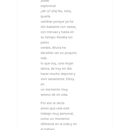
pelos
verdes. Ahora he
decidido ser un poquito
más
lo que soy, una mujer
latina, de hoy en día:
hacer mucho deporte y
vivir sanamente. Estoy
en
un momento muy
sereno de mi vida.
Por eso te decía
antes que veía este
trabajo muy personal,
como un momento
diferente en la vida y en
el trabajo
de Ginesa Ortega,
porque ya desde el
principio,
desde el primer golpe de
vista, desde el mismo
concepto gráfico del
disco se ve algo distinto.