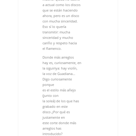
cariño y respeto hacia
el flamenco.
Donde más arreglos
hay es, curiosamente, en
la siguiriya: hay violín,
la voz de Guadiana…
Digo curiosamente
porque
es el estilo más añejo
(junto con
la soleá) de los que has
grabado en este
disco ¿Por qué es
justamente en
este corte donde más
arreglos has
introducido?
Porque tenía ganas de
hacer una siguiriya,
pero en anteriores
trabajos ya la había
grabado y entonces no
quería volver a hacer
lo mismo. Además, veía