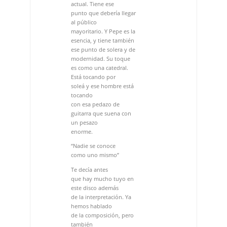
es como una catedral.
Está tocando por
soleá y ese hombre está
tocando
con esa pedazo de
guitarra que suena con
un pesazo
enorme.
“Nadie se conoce
como uno mismo”
Te decía antes
que hay mucho tuyo en
este disco además
de la interpretación. Ya
hemos hablado
de la composición, pero
también
te has encargado del
diseño gráfico
y de dirigir la
producción ¿Cómo
te has movido en estas
facetas?
Como yo digo, este