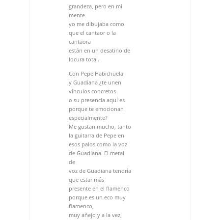
Con Pepe Habichuela
y Guadiana ¿te unen
vínculos concretos
o su presencia aquí es
porque te emocionan
especialmente?
Me gustan mucho, tanto
la guitarra de Pepe en
esos palos como la voz
de Guadiana. El metal
de
voz de Guadiana tendría
que estar más
presente en el flamenco
porque es un eco muy
flamenco,
muy añejo y a la vez,
actual. Tiene ese
punto que debería llegar
al público
mayoritario. Y Pepe es la
esencia, y tiene también
ese punto de solera y de
modernidad. Su toque