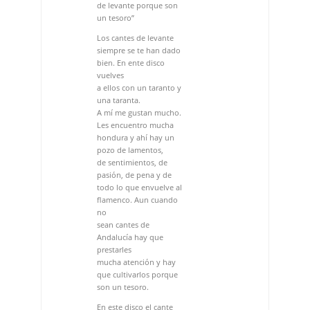
una taranta.
A mí me gustan mucho.
Les encuentro mucha
hondura y ahí hay un
pozo de lamentos,
de sentimientos, de
pasión, de pena y de
todo lo que envuelve al
flamenco. Aun cuando
no
sean cantes de
Andalucía hay que
prestarles
mucha atención y hay
que cultivarlos porque
son un tesoro.
En este disco el cante
no está tapado, si lo
comparamos con los
trabajos que suelen ser
habituales en los
últimos
tiempos.
Lo he querido hacer