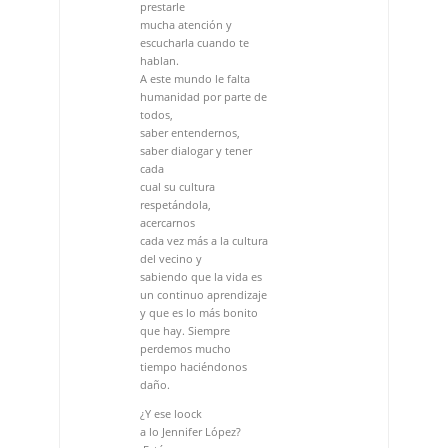
saber entendernos,
saber dialogar y tener
cada
cual su cultura
respetándola,
acercarnos
cada vez más a la cultura
del vecino y
sabiendo que la vida es
un continuo aprendizaje
y que es lo más bonito
que hay. Siempre
perdemos mucho
tiempo haciéndonos
daño.
¿Y ese loock
a lo Jennifer López?
¡Estás
explosiva!
¿Ah si? (ríe) No, mira,
quería
cambiar porque ya he
ido bastante con rastas,
con trenzas y hasta en
su tiempo llevaba los