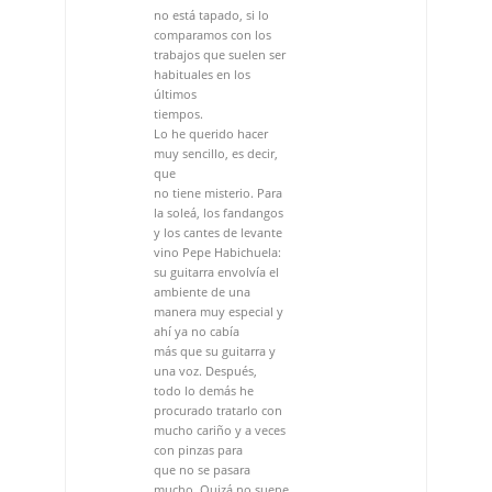
muy sencillo, es decir,
que
no tiene misterio. Para
la soleá, los fandangos
y los cantes de levante
vino Pepe Habichuela:
su guitarra envolvía el
ambiente de una
manera muy especial y
ahí ya no cabía
más que su guitarra y
una voz. Después,
todo lo demás he
procurado tratarlo con
mucho cariño y a veces
con pinzas para
que no se pasara
mucho. Quizá no suene
a actual como los discos
que se están haciendo
ahora, pero es un disco
con mucha sinceridad.
Eso sí lo quería
transmitir: mucha
sinceridad y mucho