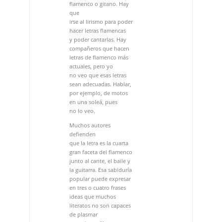
actuales, pero yo
no veo que esas letras
sean adecuadas. Hablar,
por ejemplo, de motos
en una soleá, pues
no lo veo.
Muchos autores
defienden
que la letra es la cuarta
gran faceta del flamenco
junto al cante, el baile y
la guitarra. Esa sabiduría
popular puede expresar
en tres o cuatro frases
ideas que muchos
literatos no son capaces
de plasmar
en todo un libro.
Es cierto. El flamenco en
sí es pura poesía
y no debemos olvidarlo.
Después está
el día a día para verte
con las
cosas más actuales