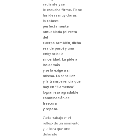
cuerpo también, dicho
sea de paso) y una
exigencia: la
sinceridad. La pide a
los demás
y se la exige a sí
misma. La sencillez
y la transparencia que
hay en “Flamenca”
logran esa agradable
combinación de
frescura
y reposo.
Cada trabajo es el
reflejo de un momento
y la idea que uno
defiende
en cada etapa. Este es tu
cuarto trabajo
discográfico
¿Cuál es tu momento y
qué
has querido defender?
He querido reflejar mi