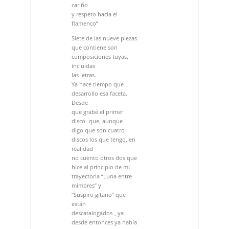
discos los que tengo, en
realidad
no cuento otros dos que
hice al principio de mi
trayectoria “Luna entre
mimbres” y
“Suspiro gitano” que
están
descatalogados-, ya
desde entonces ya había
temas míos tanto en los
cantes como en
las canciones
aflamencadas que hacía.
Y cuando compones
¿partes
de una música para
escribirle una letra
o partes de una letra a la
que luego le buscas
un encaje musical?
Las dos cosas juntas.
Cuando aparece la
inspiración