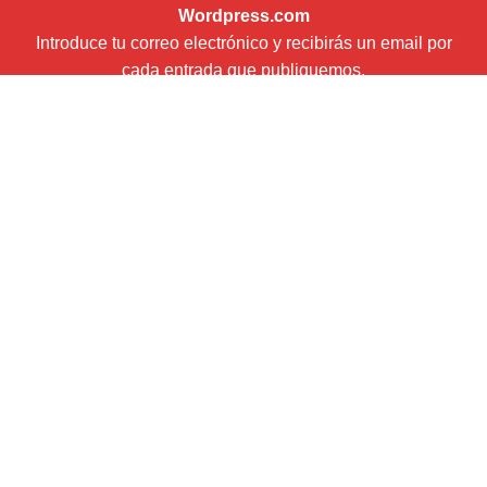
Wordpress.com
Introduce tu correo electrónico y recibirás un email por
cada entrada que publiquemos.
Dirección
de
correo
Suscribir
electrónico
Newsletter (envío boletín mensual con Mailchimp)
¿Quiénes somos?
Soporte, publicidad y patrocinio
Mi Cuenta