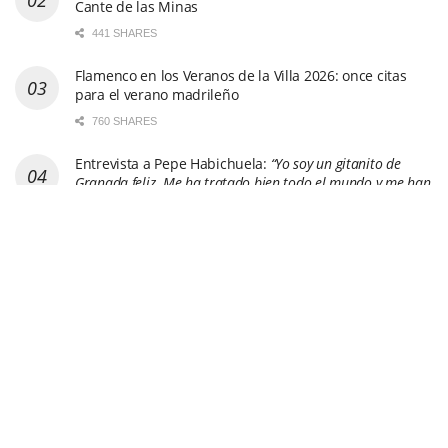
Cante de las Minas
441 SHARES
Flamenco en los Veranos de la Villa 2026: once citas
para el verano madrileño
760 SHARES
Entrevista a Pepe Habichuela:
“Yo soy un gitanito de
Granada feliz. Me ha tratado bien todo el mundo y me han
cuidado. Me la he gozado y me la sigo gozando”
705 SHARES
Juan Habichuela Nieto
3110 SHARES