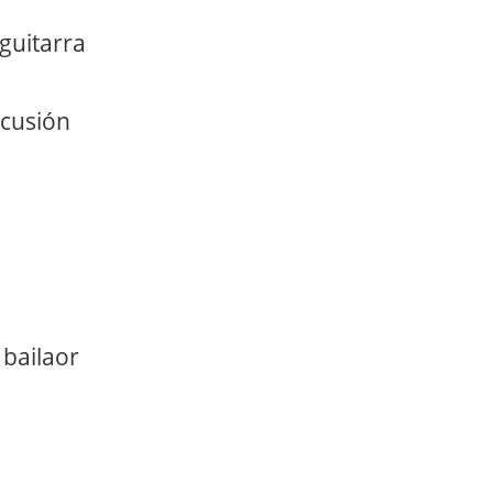
guitarra
rcusión
bailaor